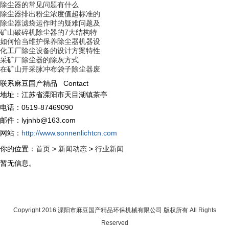
除尘器的常见问题有什么
除尘器排出粉尘浓度值超标准的
除尘器滤袋运作时的疑难问题及
矿山破碎机除尘器的7大结构特
如何恰当维护保养除尘器机器设
化工厂除尘设备的设计方案特性
采矿厂除尘器的除灰方式
在矿山开采脉冲布袋子除尘器废
联系麻豆国产精品 Contact
地址：江苏省溧阳市天目湖镇茶亭
电话：0519-87469090
邮件：lyjnhb@163.com
网站：
http://www.sonnenlichtcn.com
你的位置：
首页
>
新闻动态
>
行业新闻
暂无信息。
网站首页
|
关于麻豆国产精品
|
人才招聘
|
网站地图
|
订阅RSS
Copyright 2016 溧阳市麻豆国产精品环保机械有限公司 版权所有 All Rights
Reserved